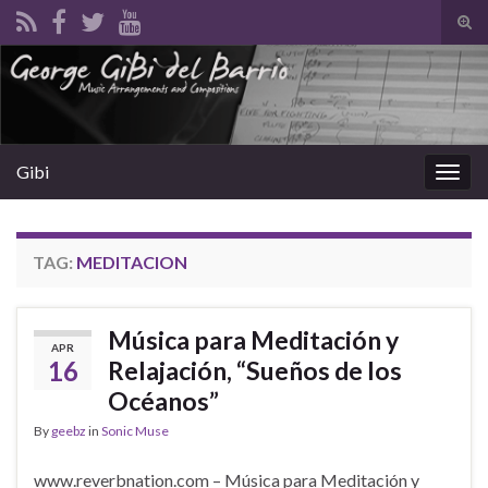
Tog
sear
Search for:
for
Gibi
Togg
navig
TAG:
MEDITACION
Música para Meditación y
APR
16
Relajación, “Sueños de los
Océanos”
By
geebz
in
Sonic Muse
www.reverbnation.com – Música para Meditación y